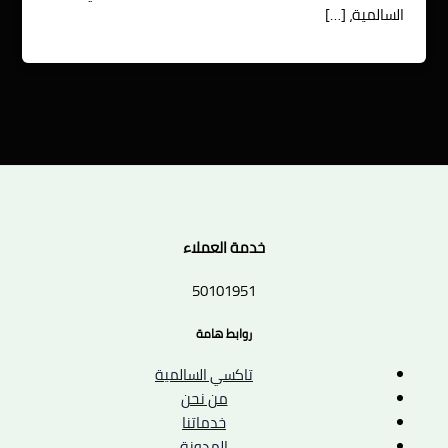
السالمية، […]
خدمة العملاء
50101951
روابط هامة
تاكسي السالمية
من نحن
خدماتنا
المدونة