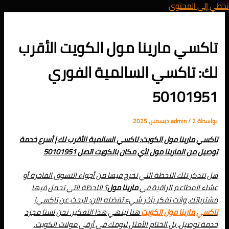
تخطي إلى المحتوى
تاكسي مارينا مول الكويت الأقرب
لك: تاكسي السالمية الفوري
50101951
بواسطة
2 ديسمبر، 2025
/
admin
تاكسي مارينا مول الكويت: تاكسي السالمية الأقرب لك | أسرع خدمة
توصيل من المارينا مول لأي مكان بالكويت اتصل 50101951
هل تتذكر تلك اللحظة التي تخرج فيها من أجواء التسوق الفاخرة أو
عشاء المطاعم الراقية في
مارينا مول
؟ اللحظة التي تحمل فيها
مشترياتك، وأنت تفكر بآخر شيء تفضله الآن: البحث عن تاكسي!
تاكسي
مارينا مول الكويت
هنا لينهي هذا التفكير. نحن لسنا مجرد
خدمة توصيل، بل الختام الأمثل ليومك في أرقى مولات الكويت.