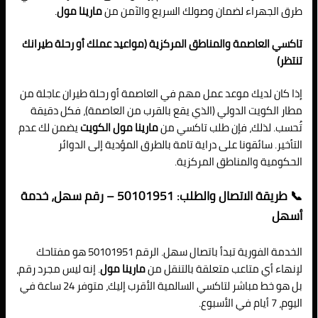
طرق الجهراء لضمان وصولك السريع والآمن من
مارينا مول
.
تاكسي العاصمة والمناطق المركزية (مواعيد عملك أو رحلة طيرانك
تنتظر)
إذا كان لديك موعد عمل مهم في العاصمة أو رحلة طيران عاجلة من
مطار الكويت الدولي (الذي يقع بالقرب من العاصمة)، فكل دقيقة
تُحسب. لذلك، فإن طلب تاكسي من
مارينا مول الكويت
يضمن لك عدم
التأخير. سائقونا على دراية تامة بالطرق المؤدية إلى الدوائر
الحكومية والمناطق المركزية.
📞 طريقة الاتصال والطلب: 50101951 – رقم سهل، خدمة
أسهل
الخدمة الفورية تبدأ باتصال سهل. الرقم 50101951 هو مفتاحك
لإنهاء أي متاعب متعلقة بالتنقل من
مارينا مول
. إنه ليس مجرد رقم،
بل هو خط مباشر لتاكسي السالمية الأقرب إليك، متوفر 24 ساعة في
اليوم، 7 أيام في الأسبوع.