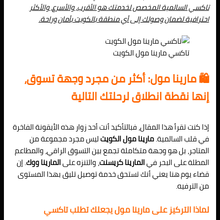
تاكسي السالمية المخصص لخدمتك هو الأقرب، والأسرع، والأكثر
احترافية لضمان وصولك إلى أي منطقة بالكويت بأمان وراحة.
تاكسي مارينا مول الكويت
🛍️ مارينا مول: أكثر من مجرد وجهة تسوق،
إنها نقطة انطلاق لرحلتك التالية
إذا كنت تقرأ هذا المقال، فبالتأكيد أنت أحد زوار هذه الأيقونة الفاخرة
في قلب السالمية.
مارينا مول الكويت
ليس مجرد مجموعة من
المتاجر، بل هو وجهة متكاملة تجمع بين التسوق الراقي، والمطاعم
المطلة على البحر في
المارينا كريسنت
، والتنزه على
المارينا ووك
. إن
قضاء يوم هنا يعني أنك تستحق خدمة توصيل تليق بهذا المستوى
من الترفيه.
لماذا التركيز على مارينا مول يجعلك تطلب تاكسي