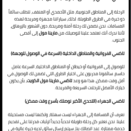
الرحلة إلى المناطق الجنوبية، مثل الأحمدي أو المنقف، تتطلب سائقاً
ذو خبرة في الطرق الطويلة. لذلك، سياراتنا مجهزة ومريحة لهذه
المسافات. نحن نضمن لك رحلة آمنة ومريحة، دون الشعور بالإرهاق،
لأننا ندرك أنك تعتمد علينا لتوصيلك من
مارينا مول
إلى أقصى
الجنوب.
تاكسي الفروانية والمناطق الداخلية (السرعة في الوصول للوجهة)
للوصول إلى الفروانية أو خيطان أو المناطق الداخلية، السرعة عامل
حاسم. سائقونا مدربون على اختيار الطرق التي تضمن لك الوصول في
أقل وقت ممكن. هذا هو وعد
تاكسي مارينا مول الكويت
، بأن يكون
خيارك الأفضل للرحلات السريعة والمريحة.
تاكسي الجهراء (التحدي الأكبر نوصلك بأسرع وقت ممكن)
نعرف أن المسافة إلى الجهراء ليست سهلة، ولكنها ليست مستحيلة
علينا. نحن نعتبر كل رحلة طويلة تحدياً جديداً لإثبات قدرتنا على تقديم
خدمة ممتازة. عند اتصالك بنا، سيتم إرسال سائق لديه خبرة عالية في