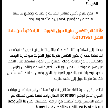
الكويت؟
نحن نلتزم بأعلى معايير النظافة والصيانة، وجميع سائقينا
مرخصون ومؤمنون لضمان رحلة آمنة ومريحة.
🌟 الختام: تاكسي مارينا مول الكويت – الراحة تبدأ من عندنا
(اتصل 50101951)
وصلنا إلى نهاية رحلتنا القصصية، والتي نتمنى أن تكون قد أوضحت
لك لماذا يجب أن يكون
تاكسي مارينا مول الكويت
هو خيارك الوحيد
والمباشر. لا تدع نهاية يومك الممتع في المول يفسدها عناء البحث
عن وسيلة مواصلات. نحن نبيع لك الراحة، والسرعة، والأمان، وليس
مجرد توصيلة. نحن الرفيق الموثوق الذي يضمن لك انتقالاً سلساً من
فخامة مارينا مول إلى دفء منزلك.
لذلك، وفي المرة القادمة التي تخطو فيها خارج أي بوابة من بوابات
المول، تذكر الرقم:
50101951
. اتصال واحد فقط ينهي قصتك مع
انتظار التاكسي ويبدأ قصتك مع الراحة المطلقة.
اتصل بنا الآن، ودعنا
نثبت لك لماذا نحن الأقرب والأفضل في الكويت!