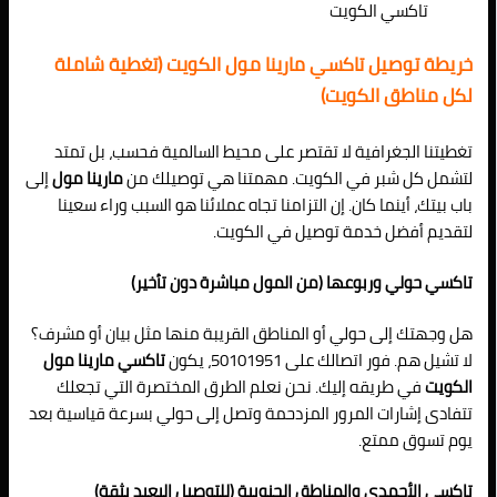
تاكسي الكويت
خريطة توصيل تاكسي مارينا مول الكويت (تغطية شاملة
لكل مناطق الكويت)
تغطيتنا الجغرافية لا تقتصر على محيط السالمية فحسب، بل تمتد
لتشمل كل شبر في الكويت. مهمتنا هي توصيلك من
مارينا مول
إلى
باب بيتك، أينما كان. إن التزامنا تجاه عملائنا هو السبب وراء سعينا
لتقديم أفضل خدمة توصيل في الكويت.
تاكسي حولي وربوعها (من المول مباشرة دون تأخير)
هل وجهتك إلى حولي أو المناطق القريبة منها مثل بيان أو مشرف؟
لا تشيل هم. فور اتصالك على 50101951، يكون
تاكسي مارينا مول
الكويت
في طريقه إليك. نحن نعلم الطرق المختصرة التي تجعلك
تتفادى إشارات المرور المزدحمة وتصل إلى حولي بسرعة قياسية بعد
يوم تسوق ممتع.
تاكسي الأحمدي والمناطق الجنوبية (للتوصيل البعيد بثقة)