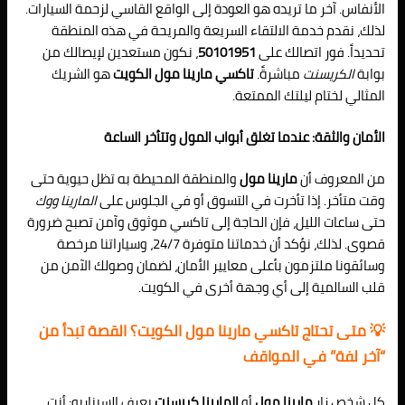
الأنفاس. آخر ما تريده هو العودة إلى الواقع القاسي لزحمة السيارات.
لذلك، نقدم خدمة الالتقاء السريعة والمريحة في هذه المنطقة
تحديداً. فور اتصالك على
50101951
، نكون مستعدين لإيصالك من
بوابة
الكريسنت
مباشرةً.
تاكسي مارينا مول الكويت
هو الشريك
المثالي لختام ليلتك الممتعة.
الأمان والثقة: عندما تغلق أبواب المول وتتأخر الساعة
من المعروف أن
مارينا مول
والمنطقة المحيطة به تظل حيوية حتى
وقت متأخر. إذا تأخرت في التسوق أو في الجلوس على
المارينا ووك
حتى ساعات الليل، فإن الحاجة إلى تاكسي موثوق وآمن تصبح ضرورة
قصوى. لذلك، نؤكد أن خدماتنا متوفرة 24/7، وسياراتنا مرخصة
وسائقونا ملتزمون بأعلى معايير الأمان، لضمان وصولك الآمن من
قلب السالمية إلى أي وجهة أخرى في الكويت.
💡 متى تحتاج تاكسي مارينا مول الكويت؟ القصة تبدأ من
“آخر لفة” في المواقف
كل شخص زار
مارينا مول
أو
المارينا كريسنت
يعرف السيناريو: أنت