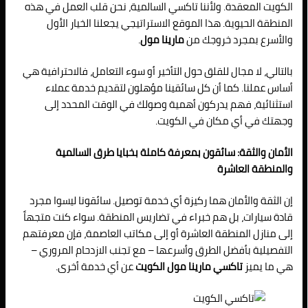
الكويت المعقدة. ولأننا تاكسي السالمية، نحن قلب العمل في هذه
المنطقة الحيوية. هذا الموقع الاستراتيجي يجعلنا الخيار الأول
والأسرع بمجرد خروجك من
مارينا مول
.
بالتالي، لا مجال للقلق حول التأخير أو سوء التعامل، فالاحترافية هي
أساس عملنا. كما أن كل سائقينا مؤهلون لتقديم خدمة عملاء
استثنائية، فهم يدركون أهمية وصولك في الوقت المحدد إلى
وجهتك في أي مكان في الكويت.
الأمان والثقة: سائقون بمعرفة كاملة بخبايا طرق السالمية
والمنطقة العاشرة
إن الثقة والأمان هما ركيزة أي خدمة توصيل. سائقونا ليسوا مجرد
قادة سيارات، بل هم خبراء في تضاريس المنطقة. سواء كنت متجهاً
إلى منازل المنطقة العاشرة أو إلى مكاتب العاصمة، فإن معرفتهم
التفصيلية بأفضل الطرق وأسرعها – مع تجنب الازدحام المروري –
هي ما يميز
تاكسي مارينا مول الكويت
عن أي خدمة أخرى.