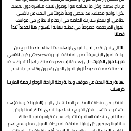
مرتاح، سعيد، وكل ما تحتاجه هو الوصول لبيتك مباشرة دون تعقيد.
لكن الواقع مختلف. قد تقضي وقتاً طويلاً في البحث عن تاكسي
نظامي، أو تنتظر سيارتك الخاصة في ازدحام لا يطاق في مواقف
المول المزدحمة، خصوصاً في عطلة نهاية الأسبوع.
هنا تحديداً تبدأ
قصتنا
.
بالتالي، نحن نقدم الحل الفوري لإنهاء هذا العناء. عندما تخرج من
بوابة المول الرئيسية أو من المنطقة البحرية
Crescent
، يكون
تاكسي
مارينا مول الكويت
على بُعد دقائق معدودة منك، جاهزاً للتحرك. هذه
الخدمة صُممت خصيصاً لزوار المول الذين يقدّرون وقتهم وراحتهم.
نهاية رحلة البحث عن موقف وبداية رحلة الراحة: الوداع لزحمة المارينا
كريسنت
الانتظار في منطقة المطاعم المطلة على البحر (المارينا كريسنت) هو
متعة بحد ذاتها، ولكن الخروج منها هو التحدي. لذلك، قمنا بتركيز
عملنا في منطقة السالمية لنتحرك بسرعة قياسية فور اتصالك.
سائقونا يعرفون كل زوايا المنطقة المحيطة بالمول، مما يسمح لهم
بتفادي الزحام الداخلي والوصول إليك من أقرب نقطة، حتى لو كنت