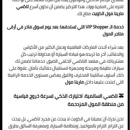
تتنزه على
المارينا ووك
. هذا التركيز يضمن أن نكون أسرع
تاكسي
مارينا مول الكويت
متاح لك.
خدمة الـ VIP Shopper التي تستحقها: بعد يوم تسوق فاخر في أرقى
متاجر المول
بعد شراء أحدث الماركات العالمية وحمل الكثير من الأكياس
والحقائب، آخر ما تريده هو قيادة السيارة أو محاولة ترتيب كل
مشترياتك في مقعد التاكسي الخلفي الضيق. خدماتنا تضمن لك
سيارات نظيفة ومريحة ومجهزة لاستقبال حقائبك بأمان. علاوة على
ذلك، أسلوب سائقينا المحترف واللبق يعكس مستوى الخدمة الراقية
التي اعتدت عليها داخل
مارينا مول
.
🚕 تاكسي السالمية: اختيارك الذكي لسرعة خروج قياسية
من منطقة المول المزدحمة
نحن ندرك أن عميلنا في الكويت لا يبحث عن مجرد تاكسي، بل يبحث
عن التزام. التزام بالمواعيد، وبنظافة السيارة، وبمعرفة السائق بطرق