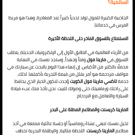
السالمية؟
الجاذبية الكبيرة للمول تولد تحدياً كبيراً عند المغادرة، وهذا هو مربط
الفرس في خدماتنا.
الاستمتاع بالتسوق الفاخر حتى اللحظة الأخيرة
من الأزياء العالمية في الطابق الأول إلى الإلكترونيات الحديثة، يتطلب
التسوق في
مارينا مول
وقتاً وجهداً، وستجد نفسك في النهاية
محملًا بالكثير من الأكياس. إن إنهاء هذا اليوم بالبحث عن سيارتك في
مواقف مزدحمة هو أمر يقلل من قيمة التجربة بأكملها. لذلك،
خدمة
تاكسي مارينا مول الكويت
وُجدت لتكون الخيار الذي يحافظ
على راحتك ورفاهيتك حتى وصولك للبيت. نحن نأخذ منك عبء قيادة
السيارة والتعامل مع الازدحام.
المارينا كريسنت والمطاعم المطلة على البحر
تخيل نفسك تنهي عشاءً رومانسياً أو جلسة عائلية ممتعة في أحد
مطاعم
المارينا كريسنت
. اللحظة مثالية، والإطلالة البحرية تخطف