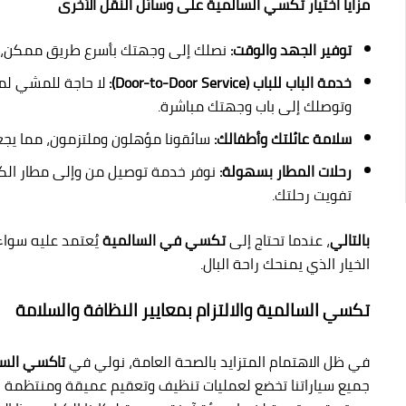
مزايا اختيار تكسي السالمية على وسائل النقل الأخرى
توفير الجهد والوقت:
نصلك إلى وجهتك بأسرع طريق ممكن، بد
خدمة الباب للباب (Door-to-Door Service):
لا حاجة للمشي لمس
وتوصلك إلى باب وجهتك مباشرة.
سلامة عائلتك وأطفالك:
سائقونا مؤهلون وملتزمون، مما يجعل 
رحلات المطار بسهولة:
تفويت رحلتك.
بالتالي
، عندما تحتاج إلى
تكسي في السالمية
يُعتمد عليه سواء
الخيار الذي يمنحك راحة البال.
تكسي السالمية والالتزام بمعايير النظافة والسلامة
في ظل الاهتمام المتزايد بالصحة العامة، نولي في
تاكسي السا
جميع سياراتنا تخضع لعمليات تنظيف وتعقيم عميقة ومنتظمة ب