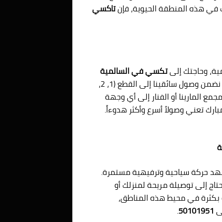
ت في هذه المنطقة الحيوية، فإن
تاكسي
ية، وحاجتك إلى
تكسي في السالمية
في هذه المناطق تكون ملحة جداً خاصة في أوقات الذروة. نحن نضمن وصول سائقينا إلى القطع (1، 2،
مجمع المارينا أو الفنار إلى أي وجهة
ارك تعني وصولاً أسرع وأكثر هدوءاً.
، وتشهد حركة سياحية وترفيهية مستمرة.
تاج إلى توصيلة مريحة لمنزلك أو
ة بكثرة في محيط هذه المناطق،
لى
50101951
.