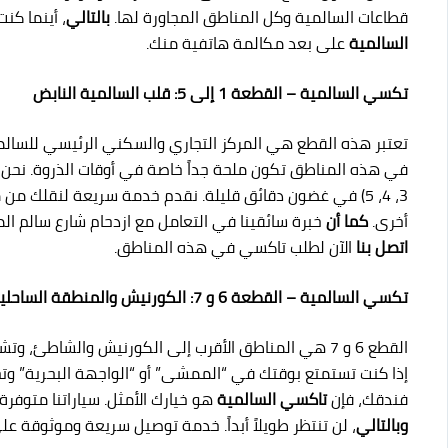
قطاعات السالمية وكل المناطق المجاورة لها.
بالتالي
، أينما كن
السالمية
على بعد مكالمة هاتفية منك.
تكسي السالمية – القطعة 1 إلى 5: قلب السالمية النابض
تعتبر هذه القطع هي المركز التجاري والسكني الرئيسي للسالم
3، 4، 5) في غضون دقائق قليلة. نقدم خدمة سريعة لنقلك من 
أخرى.
كما أن
خبرة سائقينا في التعامل مع ازدحام شارع سالم المب
اتصل بنا
الآن لطلب تاكسي في هذه المناطق.
تكسي السالمية – القطعة 6 و 7: الكورنيش والمنطقة الساحلية
القطع 6 و 7 هي المناطق الأقرب إلى الكورنيش والشاطئ
إذا كنت تستمتع بوقتك في “الممشى” أو “الواجهة البحرية” وتح
فندقك، فإن
تاكسي السالمية
هو خيارك الأمثل. سياراتنا متوفر
وبالتالي
، لن تنتظر طويلاً أبداً. خدمة توصيل سريعة وموثوقة ع