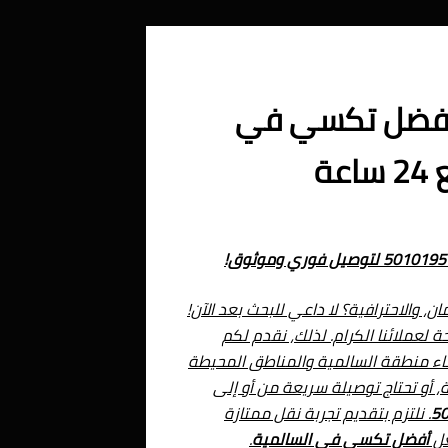
لسالمية 50101951 – أفضل تكسي في
ة
، والاحترافية؟ لا داعي للبحث بعد الآن!
ة لعملائنا الكرام. لذلك، نقدم لكم
حاء منطقة السالمية والمناطق المحيطة
، أو تحتاج توصيلة سريعة من أو إلى
5
. نلتزم بتقديم تجربة نقل ممتازة
عل
أفضل تكسي في السالمية
.