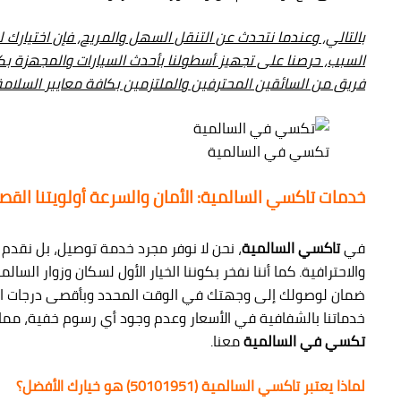
بالتالي، وعندما نتحدث عن التنقل السهل والمريح، فإن اختيارك ل
السبب، حرصنا على تجهيز أسطولنا بأحدث السيارات والمجهزة بكاف
فريق من السائقين المحترفين والملتزمين بكافة معايير السلامة 
تكسي في السالمية
خدمات تاكسي السالمية: الأمان والسرعة أولويتنا الق
في
تاكسي السالمية
، نحن لا نوفر مجرد خدمة توصيل، بل نقدم 
والاحترافية. كما أننا نفخر بكوننا الخيار الأول لسكان وزوار ال
ضمان لوصولك إلى وجهتك في الوقت المحدد وبأقصى درجات الأما
خدماتنا بالشفافية في الأسعار وعدم وجود أي رسوم خفية، مما 
تكسي في السالمية
معنا.
لماذا يعتبر تاكسي السالمية (50101951) هو خيارك الأفضل؟