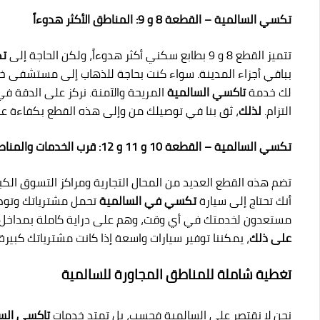
تكسي السالمية – القطعة 8 و 9: المناطق الأكثر هدوءاً
تتميز القطع 8 و 9 بطابع سكني أكثر هدوءاً، ولكن الحاجة إلى
تك
بباقي أجزاء المدينة. سواء كنت بحاجة للذهاب إلى مستشفى خاص 
لك خدمة
تاكسي السالمية
المريحة والآمنة. نركز على الدقة ف
التزام.
لذلك
، ثق بنا في توصيلك من وإلى هذه القطع بكفاءة عال
تكسي السالمية – القطعة 10 و 11 و 12: قرب الخدمات والمناطق التجارية
تضم هذه القطع العديد من المحال التجارية ومراكز التسوق الك
أنك تحتاج إلى سيارة
تكسي في السالمية
تحمل مشترياتك وتوصلك
مستعدون لخدمتك في أي وقت، وهم على دراية كاملة بمداخل 
على ذلك
، يمكننا توفير سيارات واسعة إذا كانت مشترياتك كبيرة!
تغطية شاملة للمناطق المجاورة للسالمية
نحن لا نقتصر على السالمية فحسب، بل تمتد خدمات
تاكسي الس