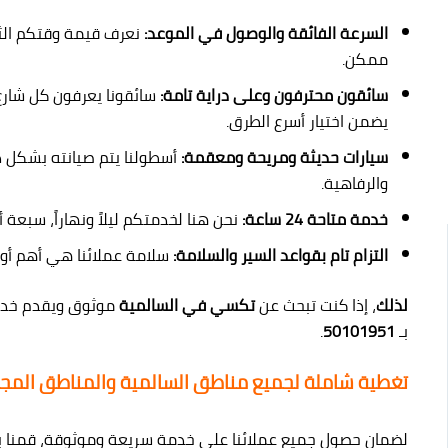
السرعة الفائقة والوصول في الموعد:
نعرف قيمة وقتكم الث
ممكن.
سائقون محترفون وعلى دراية تامة:
سائقونا يعرفون كل شارع
يضمن اختيار أسرع الطرق.
سيارات حديثة ومريحة ومعقمة:
أسطولنا يتم صيانته بشكل د
والرفاهية.
خدمة متاحة 24 ساعة:
نحن هنا لخدمتكم ليلاً ونهاراً، سبعة أ
التزام تام بقواعد السير والسلامة:
سلامة عملائنا هي أهم أولويا
لذلك
، إذا كنت تبحث عن
تكسي في السالمية
موثوق ويقدم خدم
بـ
50101951
.
تغطية شاملة لجميع مناطق السالمية والمناطق المجا
لضمان حصول جميع عملائنا على خدمة سريعة وموثوقة، قمنا ب