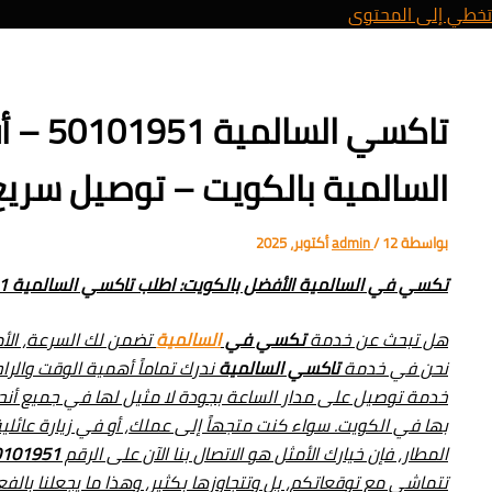
تخطي إلى المحتوى
تاكسي ا
السالمية بالكويت – توصيل سريع 24 ساع
بواسطة
12 أكتوبر، 2025
/
admin
تكسي في السالمية الأفضل بالكويت: اطلب تاكسي السالمية 50101951 لتوصيل فوري وموثوق!
هل تبحث عن خدمة
تكسي في
السالمية
تضمن لك السرعة، الأمان
نحن في خدمة
تاكسي السالمية
ندرك تماماً أهمية الوقت والراح
خدمة توصيل على مدار الساعة بجودة لا مثيل لها في جميع أن
بها في الكويت. سواء كنت متجهاً إلى عملك، أو في زيارة عائلية
المطار، فإن خيارك الأمثل هو الاتصال بنا الآن على الرقم
0101951
تتماشى مع توقعاتكم، بل وتتجاوزها بكثير، وهذا ما يجعلنا بالف