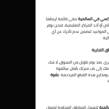
سي في السالمية
تبقى قائمة لربطها
أو أحد المراكز التعليمية، فنحن نوفر
ي المواعيد لنضمن عدم تأخرك عن أي
ية.
برى. بعد يوم طويل من التسوق، لا شك
 إلى باب منزلك بأمان. سائقونا
ومخارج هذه القطع المزدحمة.
علاوة
المية
لتشمل المناطق المجاورة لضمان