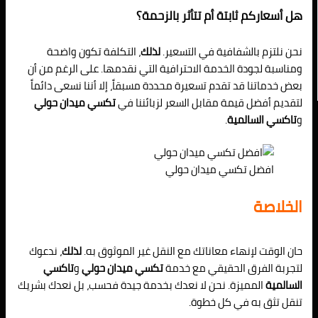
هل أسعاركم ثابتة أم تتأثر بالزحمة؟
نحن نلتزم بالشفافية في التسعير.
لذلك
، التكلفة تكون واضحة
ومناسبة لجودة الخدمة الاحترافية التي نقدمها. على الرغم من أن
بعض خدماتنا قد تقدم تسعيرة محددة مسبقاً، إلا أننا نسعى دائماً
لتقديم أفضل قيمة مقابل السعر لزبائننا في
تكسي ميدان حولي
و
تاكسي السالمية
.
افضل تكسي ميدان حولي
الخلاصة
حان الوقت لإنهاء معاناتك مع النقل غير الموثوق به.
لذلك
، ندعوك
لتجربة الفرق الحقيقي مع خدمة
تكسي ميدان حولي
و
تاكسي
السالمية
المميزة. نحن لا نعدك بخدمة جيدة فحسب، بل نعدك بشريك
تنقل تثق به في كل خطوة.