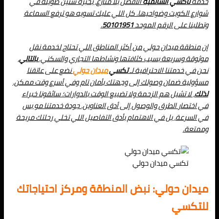
خدمة
تاكسي السالمية
الأفضل بلا منازع، بخبرة سنين طويلة في
شوارع الكويت وضواحيها. كل اللي عليك تسويه هو ترفع السماعة
وتطلبنا على الرقم الموحد
50101951
.
إن منطقة ميدان حولي من أكثر المناطق اللي تحتاج لخدمة نقل
موثوقة وسريعة بسبب كثافتها ونشاطها التجاري والسكني.
بالتالي
،
نحن في خدمتنا الاحترافية لـ
تكسي
ميدان حولي
نضع على عاتقنا
مسؤولية ضمان وصولك إلى وجهتك بأمان تام وفي أسرع وقت ممكن.
لذلك
، لا تشيل هم الزحمة ولا تضييع الوقت بالدوارات؛ سائقونا خبراء
في اختصار الطرق والوصول إلى أدق العناوين. جودة خدمتنا مو بس
في السرعة، بل في الاهتمام بأدق التفاصيل اللي تخلي رحلتك مريحة
وممتعة.
تكسي ميدان حولي
ميدان حولي: نبض المنطقة ومركز احتياجاتك
للتكسي