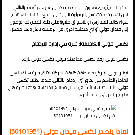
سكان الرميثية يعتمدون على خدمة تكسي سريعة وآمنة.
بالتالي
،
نحن نقدم خدمة
تكسي الرميثية
اللي تلبي جميع احتياجات العائلات،
سواء كانت للمدارس أو للأسواق.
علاوة على ذلك
، نضمن لك الوصول
إلى
ميدان حولي
أو أي منطقة أخرى من الرميثية بأقل وقت ممكن.
تكسي حولي (العاصمة): خبرة في إدارة الازدحام
تكسي حولي، رقم تكسي محافظة حولي، تكسي حولي بارك.
تعتبر حولي المركزية منطقة كثيفة الحركة.
لذلك
، خبرة سائقينا هي
العامل الحاسم في تجاوز أي ازدحام.
بالتالي
، عندما تطلب
تكسي
حولي
، فأنت تطلب سائقاً يعرف كل مفاتيح المنطقة. هذه الخبرة هي
ما يميزنا عن أي خدمة أخرى.
رقم تكسي ميدان حولي 50101951
لماذا يتصدر تكسي ميدان حولي (50101951)