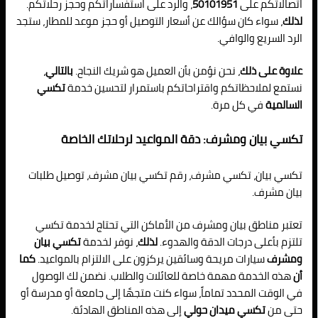
اتصالاتكم على
50101951
، والرد على استفساراتكم وحجز رحلاتكم.
لذلك
، سواء كان سؤالك عن أسعار التوصيل أو حجز موعد للمطار، ستجد
الرد السريع والوافي.
علاوة على ذلك
، نحن نؤمن بأن العميل هو شريك النجاح.
بالتالي
،
نستمع لملاحظاتكم واقتراحاتكم باستمرار لتحسين خدمة
تكسي
السالمية
في كل مرة.
تكسي بيان ومشرف: دقة المواعيد لرحلاتك الخاصة
تكسي بيان، تكسي مشرف، رقم تكسي بيان مشرف، توصيل طلبات
بيان مشرف.
تعتبر مناطق بيان ومشرف من الأماكن التي تحتاج لخدمة تكسي
تلتزم بأعلى درجات الدقة والهدوء.
لذلك
، نوفر لخدمة
تكسي بيان
ومشرف
سيارات مريحة وسائقين يركزون على الالتزام بالمواعيد.
كما
أن
هذه الخدمة مهمة خاصة للعائلات والطلاب. نضمن لك الوصول
في الوقت المحدد تماماً، سواء كنت متجهًا إلى جامعة أو مدرسة أو
حتى من
تكسي ميدان حولي
إلى هذه المناطق الهادئة.