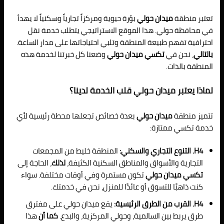
تعتبر منطقة
ميدان حولي
بؤرة حيوية ومركزاً تجارياً وسكنياً لا يهدأ
في محافظة حولي. هذا الموقع الاستراتيجي يتطلب خدمة نقل
احترافية تفهم طبيعة المنطقة وتلبي احتياجاتها على مدار الساعة.
بالتالي
، نحن في
تكسي ميدان حولي
وضعنا كل خبرتنا لخدمة هذه
المنطقة بالذات.
لماذا يعتبر ميدان حولي قلب الخدمة لدينا؟
تتميز منطقة
ميدان حولي
بعدة خصائص تجعلها محطة رئيسية لأي
خدمة تكسي ممتازة:
H4. التنوع التجاري والسكني:
المنطقة خليط من المجمعات
التجارية والأسواق والمناطق السكنية الكثيفة،
لذلك
، الحاجة إلى
تكسي ميدان حولي
تكون مستمرة وفي أوقات مختلفة. سواء
كنت ذاهبًا للتسوق أو عائدًا للمنزل، نحن في خدمتك.
H4. القرب من الطرق الرئيسية:
يقع ميدان حولي على مفترق
طرق يربط بين السالمية، وحولي المركزية، والبدع.
كما أن
هذا