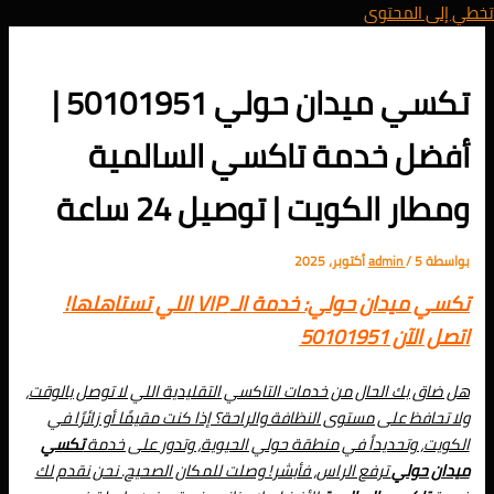
تخطي إلى المحتوى
تكسي ميدان حولي 50101951 |
أفضل خدمة تاكسي السالمية
ومطار الكويت | توصيل 24 ساعة
بواسطة
5 أكتوبر، 2025
/
admin
تكسي ميدان حولي: خدمة الـ VIP اللي تستاهلها!
اتصل الآن 50101951
هل ضاق بك الحال من خدمات التاكسي التقليدية اللي لا توصل بالوقت،
ولا تحافظ على مستوى النظافة والراحة؟ إذا كنت مقيمًا أو زائرًا في
الكويت، وتحديداً في منطقة حولي الحيوية، وتدور على خدمة
تكسي
ميدان حولي
ترفع الراس، فأبشر! وصلت للمكان الصحيح. نحن نقدم لك