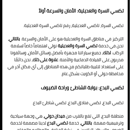
تكسي السرة والعديلية: الأمان والسرعة أولاً
تكسي السرة، تاكسي العديلية، رقم تاكسي السرة العديلية.
التركيز في مناطق السرة والعديلية هو على الأمان والسرعة.
بالتالي
،
نحن في خدمة
تكسي السرة والعديلية
نولي اهتماماً خاصاً لسلامة
الركاب.
لذلك
، جميع سياراتنا مجهزة بأفضل وسائل الأمان، وسائقونا
مدربون على القيادة الدفاعية والآمنة.
علاوة على ذلك
، نحن دائمًا
على استعداد لتلبية طلباتكم من هذه المناطق إلى أي مكان آخر في
محافظة حولي أو الكويت بشكل عام.
تكسي البدع: بوابة الشاطئ وراحة الضيوف
تكسي البدع، تكسي فنادق البدع، تكسي شاطئ البدع.
منطقة البدع، التي تقع بالقرب من
ميدان حولي
، هي وجهة سياحية
وترفيهية مهمة.
بالتالي
، خدمة
تكسي البدع
لدينا مصممة لخدمة
الضيوف والسكان الراغبين في زيارة الفنادق والمطاعم والمقاهي