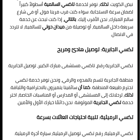
نبض الكويت.
لذلك
، نوفر لخدمة
تاكسي السالمية
أسطولاً كبيراً
لضمان سرعة الاستجابة. سواء كنت قرب مرينا مول، أو في شارع
سالم المبارك، نحن الأقرب إليك.
بالتالي
، إذا كنت تبحث عن خدمة
سريعة داخل السالمية، أو توصيلة من
ميدان حولي
للسالمية، لا تتردد
في الاتصال.
تكسي الجابرية: توصيل هادئ ومريح
تكسي الجابرية رقم، تاكسي مستشفى مبارك الكبير، توصيل الجابرية.
منطقة الجابرية تتسم بالهدوء والرقي، ونحن نوفر خدمة تكسي
تحترم طبيعة المنطقة.
كما أن
سائقينا يتميزون بالاحترافية واللباقة.
لذلك
، لرحلاتك إلى المستشفى أو المدارس أو المناسبات الخاصة، اختر
خدمة
تكسي الجابرية
الموثوقة. نحن دائمًا خيارك الأول والأمين.
تكسي الرميثية: تلبية احتياجات العائلات بسرعة
تكسي الرميثية، رقم تكسي توصيل الرميثية، سيارة أجرة الرميثية.