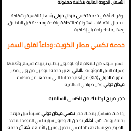
الأسعار: الجودة العالية بتكلفة معقولة
نوفر لك أفضل خدمة
تكسي ميدان حولي
بأسعار تنافسية وشفافة.
لا مجال للاتفاقات العشوائية؛ التكلفة واضحة ومحددة قبل الانطلاق،
وهذا يمنحك راحة بال إضافية.
خدمة تكسي مطار الكويت: وداعاً لقلق السفر
السفر، سواء كان للمغادرة أو للوصول، يتطلب ترتيبات دقيقة، وأهمها
وسيلة النقل الموثوقة.
بالتالي
، تعتبر خدمة التوصيل من وإلى مطار
الكويت الدولي (KIA) من أهم خدماتنا التي نقدمها من منطقة
ميدان حولي
وكل ضواحي السالمية.
حجز مريح لرحلاتك من تاكسي السالمية
إذا كنت مسافرًا، يمكنك حجز
تكسي ميدان حولي
مسبقاً قبل موعد
رحلتك بوقت كافٍ.
لذلك
، نضمن لك وصول سيارتنا في الموعد المحدد
بالضبط، مع مساعدة كاملة في تحميل وتنزيل الأمتعة.
كما أن
خدمة