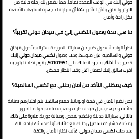
حولي
إليك في الوقت المحدد تماماً، مما يضمن لك رحلة خالية من
التوتر والقلق بشأن التأخير.
كما أن
سياراتنا مجهزة لاستيعاب الأمتعة
بكل راحة وأمان.
ما هي مدة وصول التكسي إليّ في ميدان حولي تقريباً؟
نظراً لتواجد أسطول كبير من سياراتنا الموزعة استراتيجياً حول
ميدان
حولي
والسالمية، فإن متوسط وقت وصول
تكسي ميدان حولي
إليك
قصير جداً.
لذلك
، بمجرد اتصالك على
50101951
، يقوم نظامنا بتوجيه
أقرب سائق إليك لضمان أقل وقت انتظار ممكن.
كيف يمكنني التأكد من أمان رحلتي مع تكسي السالمية؟
نحن نضع الأمان في قمة أولوياتنا. جميع سائقينا يتم اختيارهم بعناية
فائقة ولديهم سجل قيادة نظيف ومعرفة تامة بقواعد المرور.
بالتالي
، سياراتنا حديثة وتخضع لفحص وصيانة دورية.
علاوة على ذلك
،
يمكنك مشاركة تفاصيل رحلتك مع عائلتك أو أصدقائك لراحة بالك.
عند طلب
تكسي ميدان حولي
، فأنت تختار الأمان والثقة.