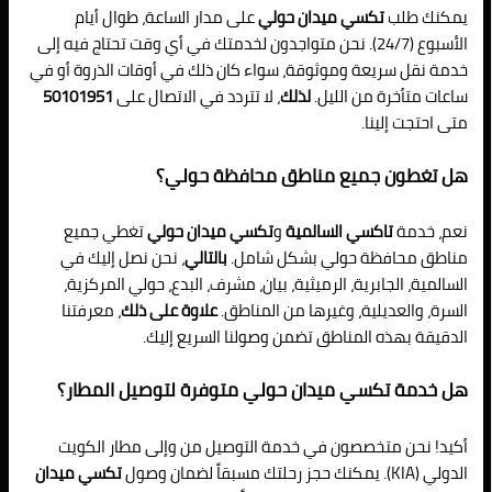
يمكنك طلب
تكسي ميدان حولي
على مدار الساعة، طوال أيام
الأسبوع (24/7). نحن متواجدون لخدمتك في أي وقت تحتاج فيه إلى
خدمة نقل سريعة وموثوقة، سواء كان ذلك في أوقات الذروة أو في
ساعات متأخرة من الليل.
لذلك
، لا تتردد في الاتصال على
50101951
متى احتجت إلينا.
هل تغطون جميع مناطق محافظة حولي؟
نعم، خدمة
تاكسي السالمية
و
تكسي ميدان حولي
تغطي جميع
مناطق محافظة حولي بشكل شامل.
بالتالي
، نحن نصل إليك في
السالمية، الجابرية، الرميثية، بيان، مشرف، البدع، حولي المركزية،
السرة، والعديلية، وغيرها من المناطق.
علاوة على ذلك
، معرفتنا
الدقيقة بهذه المناطق تضمن وصولنا السريع إليك.
هل خدمة تكسي ميدان حولي متوفرة لتوصيل المطار؟
أكيد! نحن متخصصون في خدمة التوصيل من وإلى مطار الكويت
الدولي (KIA). يمكنك حجز رحلتك مسبقاً لضمان وصول
تكسي ميدان