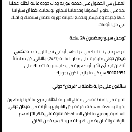
العميل في الحصول على خدمة فورية وذات جودة عالية.
لذلك
، عملنا
بجد على تطوير أسطولنا وخدماتنا لتتجاوز توقعاتك.
كما أن
سياراتنا
كلها جديدة ومكيفة، وتخضع لصيانة دورية لضمان سلامتك وراحتك
في كل الأوقات.
توصيل سريع ومضمون 24 ساعة
لا يهم متى تحتاجنا؛ في عز الظهر أو في نص الليل، خدمة
تكسي
ميدان حولي
متوفرة على مدار الساعة (24/7).
بالتالي
، كن مطمئناً
أنك لن تجد أي تأخير أو صعوبة في طلب سيارة. اتصالك على
50101951
هو كل ما يلزم لنكون بجوارك.
سائقون على دراية كاملة بـ “فرجان” حولي
الخبرة في المنطقة هي مفتاح السرعة.
لذلك
، جميع سائقينا يتمتعون
بخبرة واسعة ومعرفة دقيقة بكل الشوارع والأزقة في
ميدان حولي
،
السالمية، وجميع مناطق المحافظة.
علاوة على ذلك
، التزامهم
بالوقت والأمان يضمن لك رحلة مريحة بعيدة عن القلق.