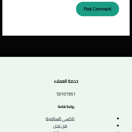
خدمة العملاء
50101951
روابط هامة
تاكسي السالمية
من نحن