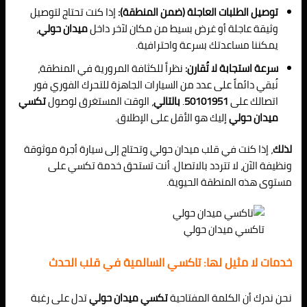
توصيل الطلبات العاجلة (ضمن المنطقة):
إذا كنت تحتاج لتوصيل
وثيقة عاجلة أو غرض بسيط من مكان لآخر داخل
ميدان حولي
،
يمكننا مساعدتك بسرعة واحترافية.
سرعة استجابة لا تُقارن:
نظراً للكثافة المرورية في المنطقة،
نُبقي دائماً على عدد من السيارات الجاهزة للتحرك الفوري فور
اتصالك على
50101951
.
بالتالي
، الوقت المستغرق لوصول
تكسي
ميدان حولي
إليك هو الأقل على الإطلاق.
لذلك
، إذا كنت في قلب ميدان حولي وتحتاج إلى سيارة أجرة موثوقة
ونظيفة الآن، لا تتردد بالاتصال. أنت تستحق خدمة تكسي على
مستوى هذه المنطقة الحيوية.
تاكسي ميدان حولي
خدمات لا مثيل لها: تاكسي السالمية في قلب الحدث
نحن ندرك أن الكلمة المفتاحية
تكسي ميدان حولي
تدل على رغبة