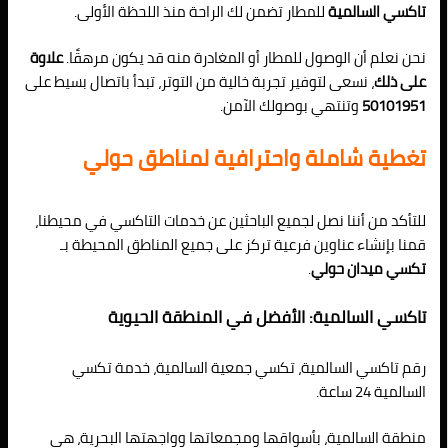
تاكسي السالمية
للمطار تضمن لك الراحة منذ اللحظة الأولى.
نحن نعلم أن الوصول للمطار أو المغادرة منه قد يكون مرهقًا.
علاوة
على ذلك
، نسعى لتوفير تجربة خالية من التوتر، تبدأ باتصال بسيط على
50101951
وتنتهي بوصولك الآمن.
تغطية شاملة واحترافية لمناطق حولي
للتأكد من أننا نصل لجميع الباحثين عن خدمات التاكسي في محيطنا،
قمنا بإنشاء عناوين فرعية تركز على جميع المناطق المحيطة بـ
تكسي ميدان حولي
.
تاكسي السالمية: الأفضل في المنطقة الحيوية
رقم تاكسي السالمية، تكسي جمعية السالمية، خدمة تكسي
السالمية 24 ساعة.
منطقة السالمية، بأسواقها ومجمعاتها وواجهتها البحرية، هي