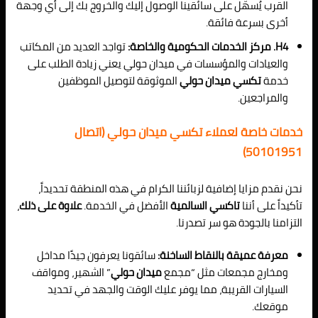
القرب يُسهّل على سائقينا الوصول إليك والخروج بك إلى أي وجهة
أخرى بسرعة فائقة.
H4. مركز الخدمات الحكومية والخاصة:
تواجد العديد من المكاتب
والعيادات والمؤسسات في ميدان حولي يعني زيادة الطلب على
خدمة
تكسي ميدان حولي
الموثوقة لتوصيل الموظفين
والمراجعين.
خدمات خاصة لعملاء تكسي ميدان حولي (اتصال
50101951)
نحن نقدم مزايا إضافية لزبائننا الكرام في هذه المنطقة تحديداً،
تأكيداً على أننا
تاكسي السالمية
الأفضل في الخدمة.
علاوة على ذلك
،
التزامنا بالجودة هو سر تصدرنا.
معرفة عميقة بالنقاط الساخنة:
سائقونا يعرفون جيدًا مداخل
ومخارج مجمعات مثل “مجمع
ميدان حولي
” الشهير، ومواقف
السيارات القريبة، مما يوفر عليك الوقت والجهد في تحديد
موقعك.